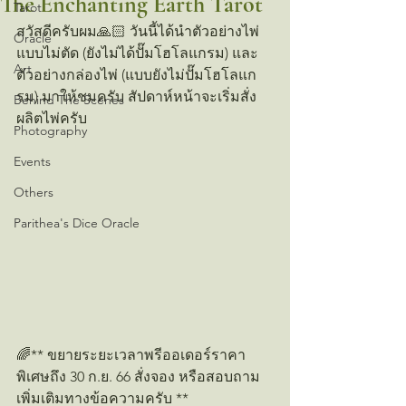
The Enchanting Earth Tarot
Tarot
สวัสดีครับผม🙏🏻 วันนี้ได้นำตัวอย่างไพ่
Oracle
แบบไม่ตัด (ยังไม่ได้ปั๊มโฮโลแกรม) และ 
Art
ตัวอย่างกล่องไพ่ (แบบยังไม่ปั๊มโฮโลแก
รม) มาให้ชมครับ สัปดาห์หน้าจะเริ่มสั่ง
Behind The Scenes
ผลิตไพ่ครับ 
Photography
Events
Others
Parithea's Dice Oracle
🌈** ขยายระยะเวลาพรีออเดอร์ราคา
พิเศษถึง 30 ก.ย. 66 สั่งจอง หรือสอบถาม
เพิ่มเติมทางข้อความครับ **