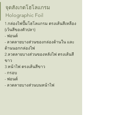
จุดสังเกตโฮโลแกรม 
Holographic Foil
1.กล่องไพ่ปั๊มโฮโลแกรม ตรงเส้นสีเหลือง 
(เว้นสีของตัวปลา)
- ฟอนต์
- ลวดลายบางส่วนของกล่องด้านใน และ
ด้านนอกกล่องไพ่
2.ลวดลายบางส่วนของหลังไพ่ ตรงเส้นสี
ขาว
3.หน้าไพ่ ตรงเส้นสีขาว
- กรอบ
- ฟอนต์
- ลวดลายบางส่วนบนหน้าไพ่