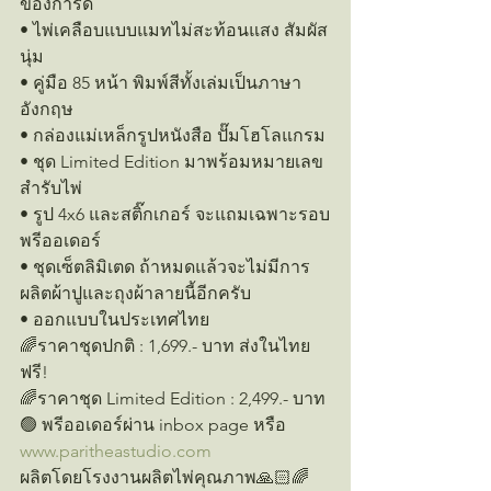
ของการ์ด 
• ไพ่เคลือบแบบแมทไม่สะท้อนแสง สัมผัส
นุ่ม
• คู่มือ 85 หน้า พิมพ์สีทั้งเล่มเป็นภาษา
อังกฤษ 
• กล่องแม่เหล็กรูปหนังสือ ปั๊มโฮโลแกรม
• ชุด Limited Edition มาพร้อมหมายเลข
สำรับไพ่
• รูป 4x6 และสติ๊กเกอร์ จะแถมเฉพาะรอบ
พรีออเดอร์
• ชุดเซ็ตลิมิเตด ถ้าหมดแล้วจะไม่มีการ
ผลิตผ้าปูและถุงผ้าลายนี้อีกครับ
• ออกแบบในประเทศไทย
🌈ราคาชุดปกติ : 1,699.- บาท ส่งในไทย 
ฟรี!
🌈ราคาชุด Limited Edition : 2,499.- บาท
🟢 พรีออเดอร์ผ่าน inbox page หรือ 
www.paritheastudio.com
ผลิตโดยโรงงานผลิตไพ่คุณภาพ🙏🏻🌈