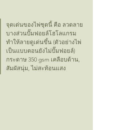
จุดเด่นของไพ่ชุดนี้ คือ ลวดลาย
บางส่วนปั๊มฟอยล์โฮโลแกรม 
ทำให้ลายดูเด่นขึ้น (ตัวอย่างไพ่
เป็นแบบตอนยังไม่ปั๊มฟอยล์) 
กระดาษ 350 gsm เคลือบด้าน, 
สัมผัสนุ่ม, ไม่สะท้อนแสง