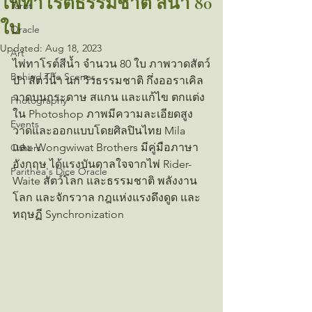
ไพ่ทาโรต์ธรรมชาติ สีน้ำ 80
Tarot
ใบ
Oracle
Updated:
Aug 18, 2023
Art
ไพ่ทาโรต์สีน้ำ จำนวน 80 ใบ ภาพวาดสัตว์
Behind The Scenes
ป่า สัตว์น้ำ นก วิวธรรมชาติ กึ่งออราเคิล 
วาดบนกระดาษ สแกน และแก้ไข ตกแต่ง
Photography
ใน Photoshop ภาพมีความละเอียดสูง 
Events
วาดและออกแบบโดยศิลปินไทย Mila 
และ Wongwiwat Brothers มีคู่มือภาษา
Others
อังกฤษ ได้แรงบันดาลใจจากไพ่ Rider-
Parithea's Dice Oracle
Waite สัตว์โลก และธรรมชาติ พลังงาน
โลก และจักรวาล กฎแห่งแรงดึงดูด และ 
ทฤษฏี Synchronization