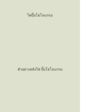
ไพ่ปั๊มโฮโลแกรม
ตัวอย่างหลังไพ่ ปั๊มโฮโลแกรม