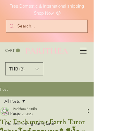
Free Domestic & International shipping
Shop Now
📦
PARITHEA
CART
THB (฿)
Post
All Posts
Parithea Studio
All Posts
Aug 17, 2023
The Enchanting Earth Tarot
The Enchanting Earth Tarot